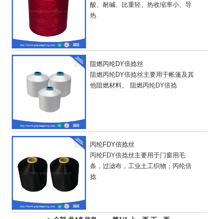
酸、耐碱、比重轻、热收缩率小、导
热
阻燃丙纶DY倍捻丝
阻燃丙纶DY倍捻丝主要用于帐篷及其
他阻燃材料。 阻燃丙纶DY倍捻
丙纶FDY倍捻丝
丙纶FDY倍捻丝主要用于门窗用毛
条，过滤布，工业土工织物；丙纶倍
捻