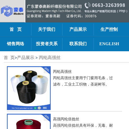
首 页
关于我们
产品展示
生产控制
销售网络
投资者关系
联系我们
ENGLISH
首 页
产品展示
丙纶高强丝
>
>
丙纶高强丝
丙纶高强丝主要用于门窗用毛条，过
滤布，工业土工织物，圣诞树等。
高强丙纶倍捻丝
高强丙纶倍捻丝具有环保，无毒、耐