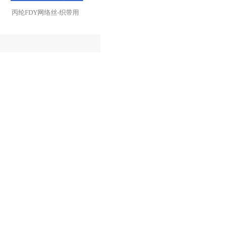
丙纶FDY网络丝-织带用