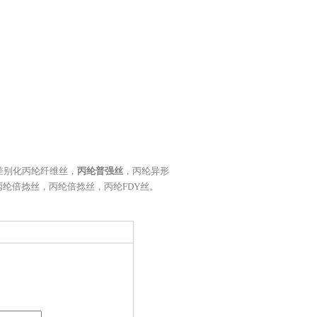
差别化丙纶纤维丝
，
丙纶普强丝
，
丙纶异形
丙纶倍捻丝
，
丙纶倍捻丝
，
丙纶FDY丝
。