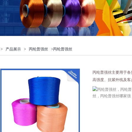
>
产品展示
>
丙纶普强丝
>丙纶普强丝
丙纶普强丝主要用于各
高强度、抗紫外线及客