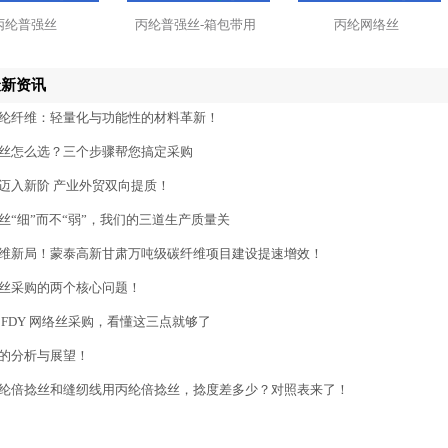
丙纶普强丝
丙纶普强丝-箱包带用
丙纶网络丝
最新资讯
纶纤维：轻量化与功能性的材料革新！
丝怎么选？三个步骤帮您搞定采购
迈入新阶 产业外贸双向提质！
丝“细”而不“弱”，我们的三道生产质量关
维新局！蒙泰高新甘肃万吨级碳纤维项目建设提速增效！
丝采购的两个核心问题！
 FDY 网络丝采购，看懂这三点就够了
的分析与展望！
纶倍捻丝和缝纫线用丙纶倍捻丝，捻度差多少？对照表来了！