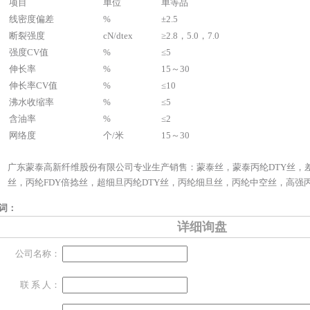
项目
单位
单等品
线密度偏差
%
±2.5
断裂强度
cN/dtex
≥2.8，5.0，7.0
强度CV值
%
≤5
伸长率
%
15～30
伸长率CV值
%
≤10
沸水收缩率
%
≤5
含油率
%
≤2
网络度
个/米
15～30
广东蒙泰高新纤维股份有限公司专业生产销售
：
蒙泰丝
，
蒙泰丙纶DTY丝
，
丝
，
丙纶FDY倍捻丝
，
超细旦丙纶DTY丝
，
丙纶细旦丝
，
丙纶中空丝
，
高强
词：
详细询盘
公司名称：
联 系 人：