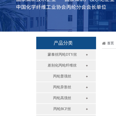
首页
蒙泰丝丙纶DTY丝
差别化丙纶纤维丝
丙纶普强丝
丙纶异形丝
丙纶高强丝
丙纶BCF丝