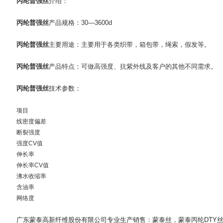
丙纶普强丝
介绍：
丙纶普强丝
产品规格：30—3600d
丙纶普强丝
主要用途：主要用于各类织带，箱包带，绳索，假发等。
丙纶普强丝
产品特点：可做高强度、抗紫外线及客户的其他不同需求。
丙纶普强丝
技术参数：
项目
线密度偏差
断裂强度
强度CV值
伸长率
伸长率CV值
沸水收缩率
含油率
网络度
广东蒙泰高新纤维股份有限公司专业生产销售
：
蒙泰丝
，
蒙泰丙纶DTY