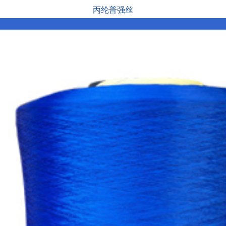
丙纶普强丝