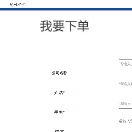
纶FDY丝
。
公司名称
姓 名
*
手 机
*
留 言