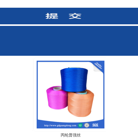
强丝
丙纶普强丝
丙