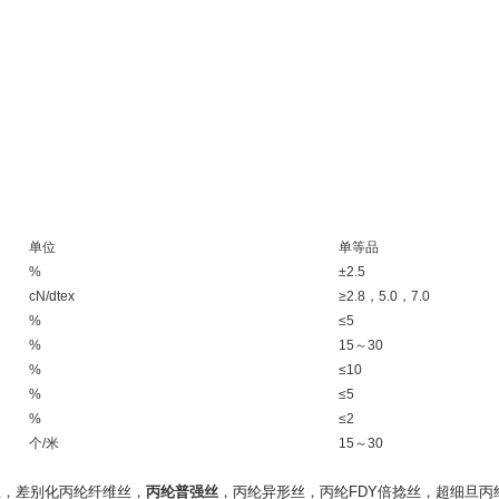
单位
单等品
%
±2.5
cN/dtex
≥2.8，5.0，7.0
%
≤5
%
15～30
%
≤10
%
≤5
%
≤2
个/米
15～30
丝
，
差别化丙纶纤维丝
，
丙纶普强丝
，
丙纶异形丝
，
丙纶FDY倍捻丝
，
超细旦丙