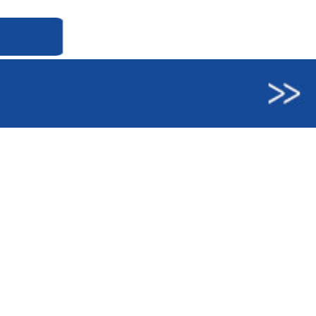
纶普强丝-
丙纶细旦丝