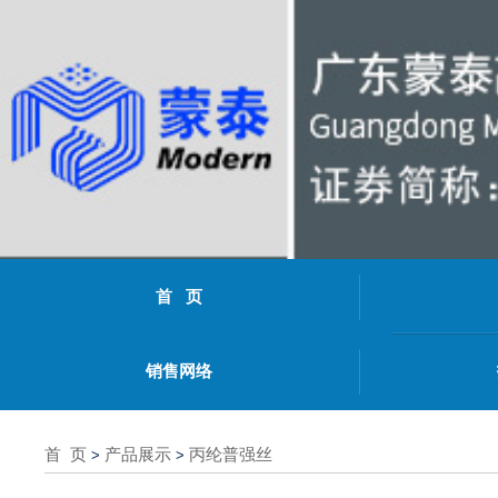
首 页
销售网络
首 页
产品展示
丙纶普强丝
>
>